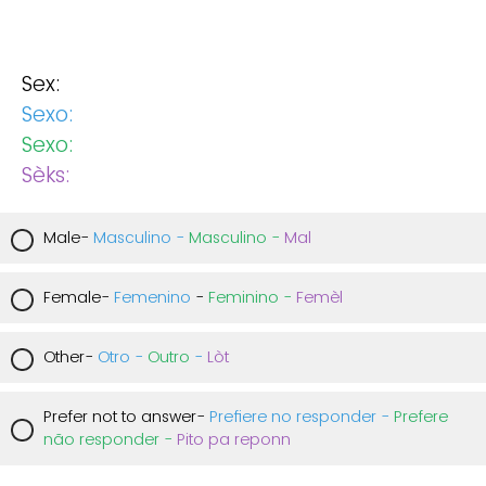
Sex:
Sexo:
Sexo:
Sèks:
Male-
Masculino -
Masculino -
Mal
Female-
Femenino
-
Feminino -
Femèl
Other-
Otro -
Outro
-
Lòt
Prefer not to answer-
Prefiere no responder -
P
refere
não responder -
Pito pa reponn