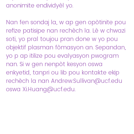
anonimite endividyèl yo.
Nan fen sondaj la, w ap gen opòtinite pou
refize patisipe nan rechèch la. Lè w chwazi
soti, yo pral toujou pran done w yo pou
objektif plasman fòmasyon an. Sepandan,
yo p ap itilize pou evalyasyon pwogram
nan. Si w gen nenpòt kesyon oswa
enkyetid, tanpri ou lib pou kontakte ekip
rechèch la nan Andrew.Sullivan@ucf.edu
oswa Xi.Huang@ucf.edu.