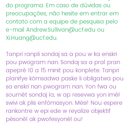
do programa. Em caso de dúvidas ou
preocupações, não hesite em entrar em
contato com a equipe de pesquisa pelo
e-mail Andrew.Sullivan@ucf.edu ou
Xi.Huang@ucf.edu.
Tanpri ranpli sondaj sa a pou w ka enskri
pou pwogram nan. Sondaj sa a pral pran
apeprè 10 a 15 minit pou konplete. Tanpri
planifye kòmsadwa paske li obligatwa pou
sa enskri nan pwogram nan. Yon fwa ou
soumèt sondaj la, w ap resevwa yon imèl
swivi ak plis enfòmasyon. Mèsi! Nou espere
rankontre w epi ede w reyalize objektif
pèsonèl ak pwofesyonèl ou!